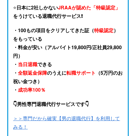
⭐️
日本に2社しかない
JRAAが認めた「特級認定」
をうけている退職代行サービス❗️
・100もの項目をクリアしてきた証（
特級認定
）
をもっている
・料金が安い（アルバイト19,800円/正社員29,800
円）
・
当日退職
できる
・
全額返金保障
のうえに
転職サポート
（5万円のお
祝い金つき）
・
成功率100％
👇男性専門退職代行サービスです👇
＞＞専門だから確実【男の退職代行】を利用して
みる！