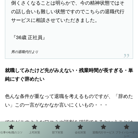
倒くさくなることは明らかで、今の精神状態ではそ
の話し合いも難しい状態ですのでこちらの退職代行
サービスに相談させていただきました。
『36歳 正社員』
男の退職代行より
就職してみたけど先がみえない・残業時間が長すぎる・単
純にすぐ辞めたい
色んな条件が重なって退職を考えるものですが、「辞めた
い」この一言がなかなか言いにくいもの・・・
ですがこのような口コミや評判を確認できるということは
退職代行を任せても安心ということになりますね。
仕事や転職のコツ
上司対策
部下対策
会社対策
退職代行サービス
プライバシーポリ
シー