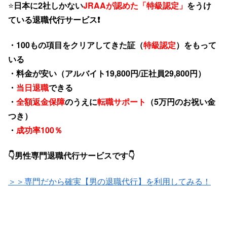
⭐️
日本に2社しかない
JRAAが認めた「特級認定」
をうけ
ている退職代行サービス❗️
・100もの項目をクリアしてきた証（
特級認定
）をもって
いる
・料金が安い（アルバイト19,800円/正社員29,800円）
・
当日退職
できる
・
全額返金保障
のうえに
転職サポート
（5万円のお祝い金
つき）
・
成功率100％
👇男性専門退職代行サービスです👇
＞＞専門だから確実【男の退職代行】を利用してみる！