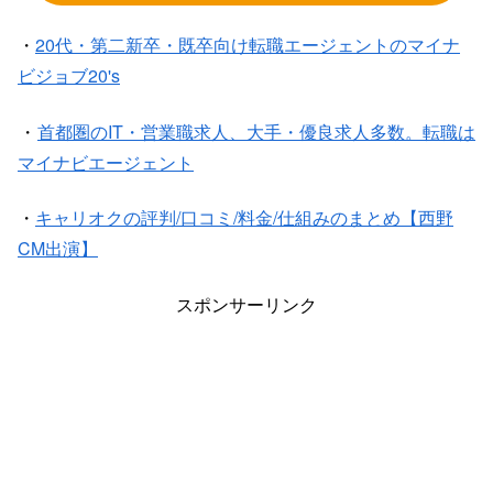
・
20代・第二新卒・既卒向け転職エージェントのマイナ
ビジョブ20's
・
首都圏のIT・営業職求人、大手・優良求人多数。転職は
マイナビエージェント
・
キャリオクの評判/口コミ/料金/仕組みのまとめ【西野
CM出演】
スポンサーリンク