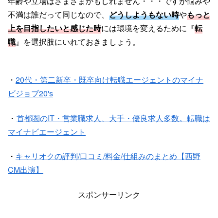
年齢や立場はさまざまかもしれません・・・ですが悩みや
不満は誰だって同じなので、
どうしようもない時
や
もっと
上を目指したいと感じた時
には環境を変えるために『
転
職
』を選択肢にいれておきましょう。
・
20代・第二新卒・既卒向け転職エージェントのマイナ
ビジョブ20's
・
首都圏のIT・営業職求人、大手・優良求人多数。転職は
マイナビエージェント
・
キャリオクの評判/口コミ/料金/仕組みのまとめ【西野
CM出演】
スポンサーリンク