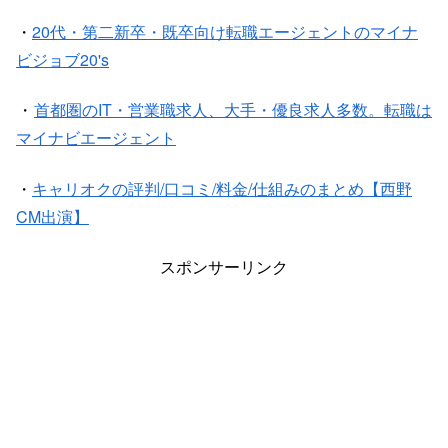
・
20代・第二新卒・既卒向け転職エージェントのマイナ
ビジョブ20's
・
首都圏のIT・営業職求人、大手・優良求人多数。転職は
マイナビエージェント
・
キャリオクの評判/口コミ/料金/仕組みのまとめ【西野
CM出演】
スポンサーリンク