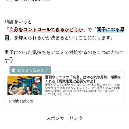
結論をいうと
「
自分をコントロールできるかどうか
」で「
調子にのる原
因
」を抑えられるかが決まるということになります。
調子にのった気持ちをアニメで対処するのも１つの方法で
す👇
漫画やアニメの「名言」はやる気や勇気・感動を
くれる【現実逃避は必要ですよ】
漫画やアニメが好きな人はかなりいると思いますが、なか
なか堂々と公表できないものです。でも漫画やアニメの価
値観を理解できたなら自信が持てるはずですし恥ずかしこ
とではありませんよ。
sindibaad.org
スポンサーリンク