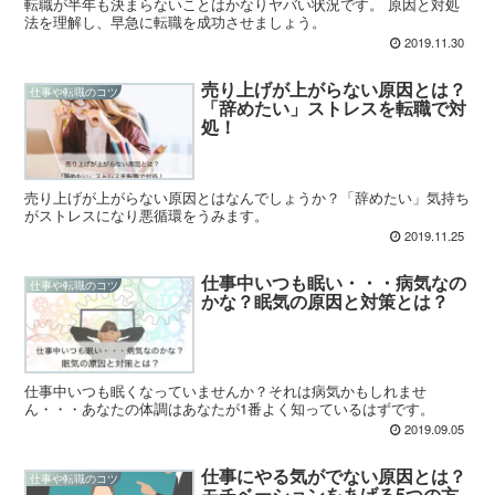
転職が半年も決まらないことはかなりヤバい状況です。 原因と対処
法を理解し、早急に転職を成功させましょう。
2019.11.30
売り上げが上がらない原因とは？
仕事や転職のコツ
「辞めたい」ストレスを転職で対
処！
売り上げが上がらない原因とはなんでしょうか？「辞めたい」気持ち
がストレスになり悪循環をうみます。
2019.11.25
仕事中いつも眠い・・・病気なの
仕事や転職のコツ
かな？眠気の原因と対策とは？
仕事中いつも眠くなっていませんか？それは病気かもしれませ
ん・・・あなたの体調はあなたが1番よく知っているはずです。
2019.09.05
仕事にやる気がでない原因とは？
仕事や転職のコツ
モチベーションをあげる5つの方