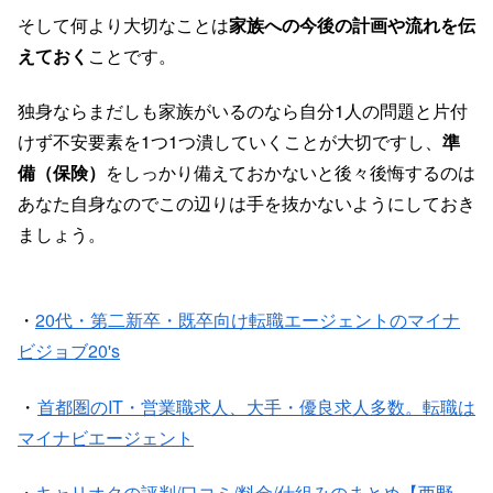
そして何より大切なことは
家族への今後の計画や流れを伝
えておく
ことです。
独身ならまだしも家族がいるのなら自分1人の問題と片付
けず不安要素を1つ1つ潰していくことが大切ですし、
準
備（保険）
をしっかり備えておかないと後々後悔するのは
あなた自身なのでこの辺りは手を抜かないようにしておき
ましょう。
・
20代・第二新卒・既卒向け転職エージェントのマイナ
ビジョブ20's
・
首都圏のIT・営業職求人、大手・優良求人多数。転職は
マイナビエージェント
・
キャリオクの評判/口コミ/料金/仕組みのまとめ【西野