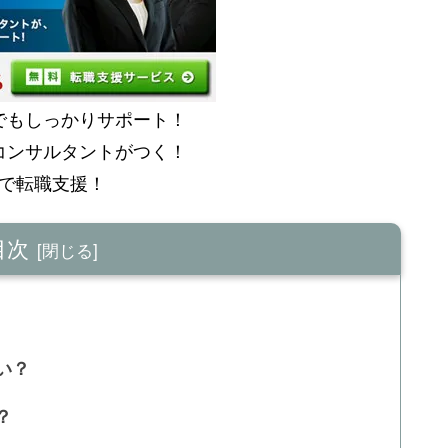
職でもしっかりサポート！
アコンサルタントがつく！
料で転職支援！
目次
い？
？