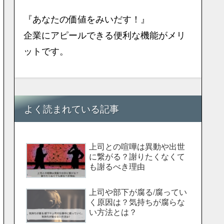
『あなたの価値をみいだす！』
企業にアピールできる便利な機能がメリ
ットです。
よく読まれている記事
上司との喧嘩は異動や出世
に繋がる？謝りたくなくて
も謝るべき理由
上司や部下が腐る/腐ってい
く原因は？気持ちが腐らな
い方法とは？