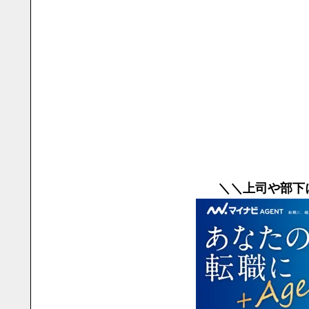
＼＼上司や部下